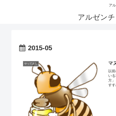
アル
アルゼンチ
2015-05
マ
やってみた
以前
いる
方」
すす