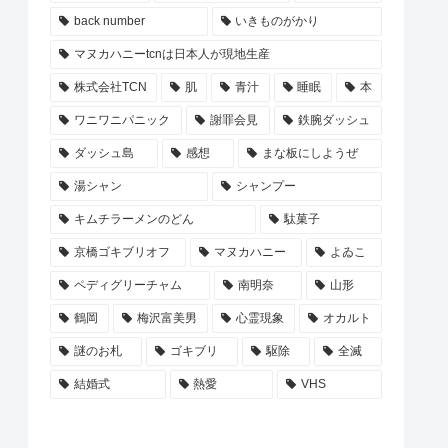
back number
いきものがかり
マヌカハニーtcnは日本人が現地生産
株式会社TCN
肌
青汁
睡眠
本
ワニワニパニック
謝罪会見
鉄腕ダッシュ
ダッシュ島
感想
まな板にしようぜ
湯シャン
シャンプー
キムチラーメンのどん
駄菓子
京橋ゴキブリオフ
マヌカハニー
よゐこ
ペディグリーチャム
南明奈
山形
鶴岡
梅沢富美男
心霊現象
オカルト
謎のお札
ゴキブリ
駆除
全滅
結婚式
熱愛
VHS