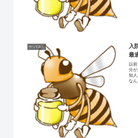
入
やってみた
最
以前
分が
知人
なん