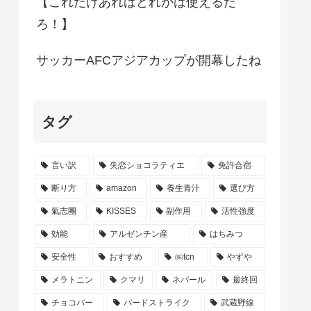
【これだけあればどれかは使えるだ
ろ！】
サッカーAFCアジアカップが開幕したね
タグ
言い訳
失恋ショコラティエ
免許合宿
断り方
amazon
養生青汁
選び方
氣志團
KISSES
副作用
活性強度
効能
アルゼンチン産
はちみつ
安全性
おすすめ
㈱tcn
やずや
メラトニン
クマリ
ネパール
最終回
チョコバー
バードストライク
武蔵野線