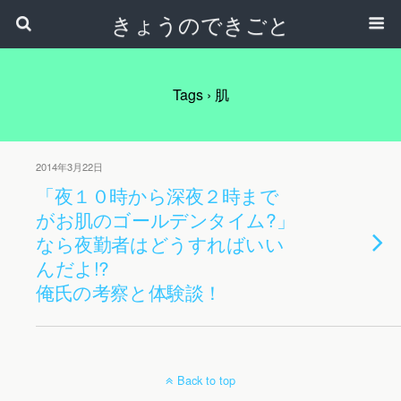
きょうのできごと
Tags › 肌
2014年3月22日
「夜１０時から深夜２時まで
がお肌のゴールデンタイム?」
なら夜勤者はどうすればいい
んだよ!?
俺氏の考察と体験談！
Back to top