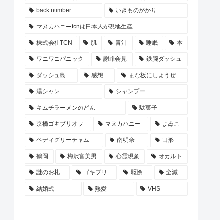
back number
いきものがかり
マヌカハニーtcnは日本人が現地生産
株式会社TCN
肌
青汁
睡眠
本
ワニワニパニック
謝罪会見
鉄腕ダッシュ
ダッシュ島
感想
まな板にしようぜ
湯シャン
シャンプー
キムチラーメンのどん
駄菓子
京橋ゴキブリオフ
マヌカハニー
よゐこ
ペディグリーチャム
南明奈
山形
鶴岡
梅沢富美男
心霊現象
オカルト
謎のお札
ゴキブリ
駆除
全滅
結婚式
熱愛
VHS