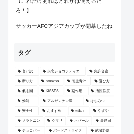
【これだけあればどれかは使えるだ
ろ！】
サッカーAFCアジアカップが開幕したね
タグ
言い訳
失恋ショコラティエ
免許合宿
断り方
amazon
養生青汁
選び方
氣志團
KISSES
副作用
活性強度
効能
アルゼンチン産
はちみつ
安全性
おすすめ
㈱tcn
やずや
メラトニン
クマリ
ネパール
最終回
チョコバー
バードストライク
武蔵野線