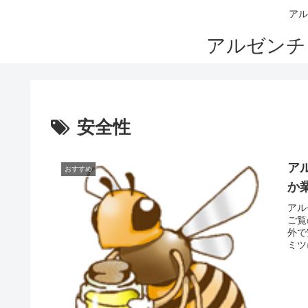
アル
アルゼンチ
安全性
ア
おすすめ
か
アル
ご覧
外で
ミツ