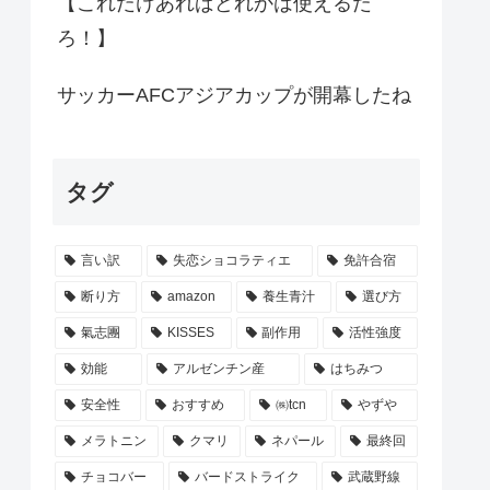
【これだけあればどれかは使えるだ
ろ！】
サッカーAFCアジアカップが開幕したね
タグ
言い訳
失恋ショコラティエ
免許合宿
断り方
amazon
養生青汁
選び方
氣志團
KISSES
副作用
活性強度
効能
アルゼンチン産
はちみつ
安全性
おすすめ
㈱tcn
やずや
メラトニン
クマリ
ネパール
最終回
チョコバー
バードストライク
武蔵野線