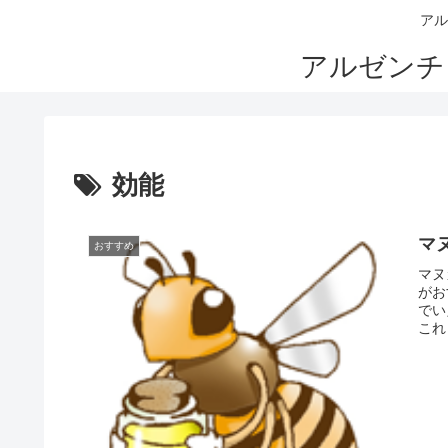
アル
アルゼンチ
効能
マ
おすすめ
マヌ
がお
でい
これ