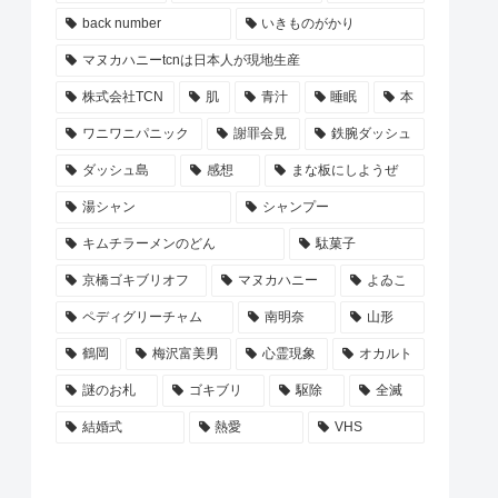
back number
いきものがかり
マヌカハニーtcnは日本人が現地生産
株式会社TCN
肌
青汁
睡眠
本
ワニワニパニック
謝罪会見
鉄腕ダッシュ
ダッシュ島
感想
まな板にしようぜ
湯シャン
シャンプー
キムチラーメンのどん
駄菓子
京橋ゴキブリオフ
マヌカハニー
よゐこ
ペディグリーチャム
南明奈
山形
鶴岡
梅沢富美男
心霊現象
オカルト
謎のお札
ゴキブリ
駆除
全滅
結婚式
熱愛
VHS