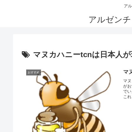
アル
アルゼンチ
マヌカハニーtcnは日本人
マ
おすすめ
マヌ
がお
でい
これ