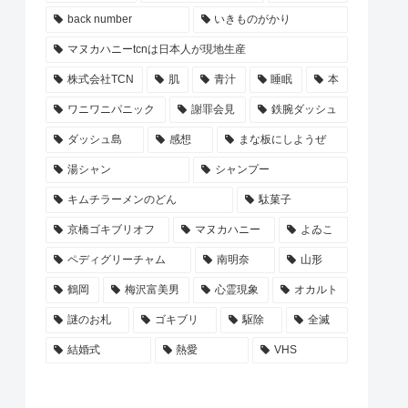
back number
いきものがかり
マヌカハニーtcnは日本人が現地生産
株式会社TCN
肌
青汁
睡眠
本
ワニワニパニック
謝罪会見
鉄腕ダッシュ
ダッシュ島
感想
まな板にしようぜ
湯シャン
シャンプー
キムチラーメンのどん
駄菓子
京橋ゴキブリオフ
マヌカハニー
よゐこ
ペディグリーチャム
南明奈
山形
鶴岡
梅沢富美男
心霊現象
オカルト
謎のお札
ゴキブリ
駆除
全滅
結婚式
熱愛
VHS