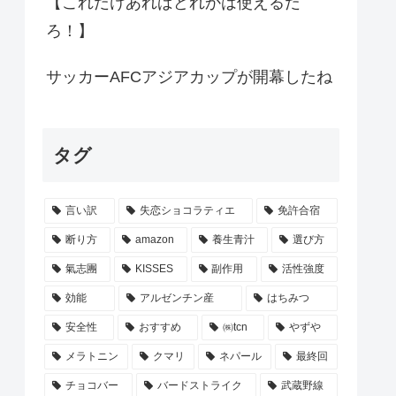
【これだけあればどれかは使えるだ
ろ！】
サッカーAFCアジアカップが開幕したね
タグ
言い訳
失恋ショコラティエ
免許合宿
断り方
amazon
養生青汁
選び方
氣志團
KISSES
副作用
活性強度
効能
アルゼンチン産
はちみつ
安全性
おすすめ
㈱tcn
やずや
メラトニン
クマリ
ネパール
最終回
チョコバー
バードストライク
武蔵野線