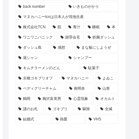
back number
いきものがかり
マヌカハニーtcnは日本人が現地生産
株式会社TCN
肌
青汁
睡眠
本
ワニワニパニック
謝罪会見
鉄腕ダッシュ
ダッシュ島
感想
まな板にしようぜ
湯シャン
シャンプー
キムチラーメンのどん
駄菓子
京橋ゴキブリオフ
マヌカハニー
よゐこ
ペディグリーチャム
南明奈
山形
鶴岡
梅沢富美男
心霊現象
オカルト
謎のお札
ゴキブリ
駆除
全滅
結婚式
熱愛
VHS