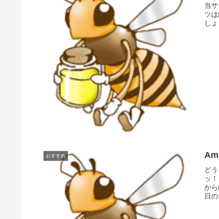
当サ
ツは
しょ
A
おすすめ
どう
ッ！
から
日の