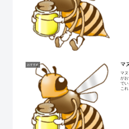
マ
おすすめ
マヌ
がお
でい
これ