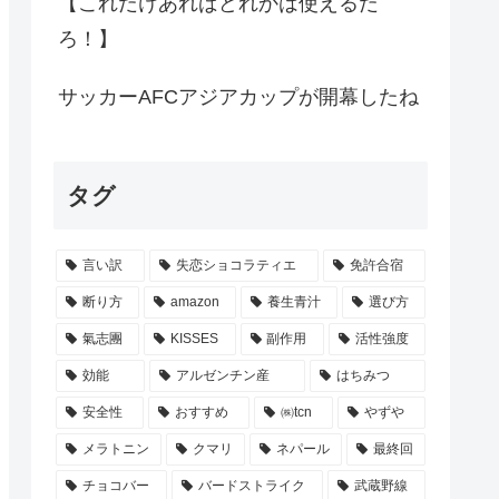
【これだけあればどれかは使えるだ
ろ！】
サッカーAFCアジアカップが開幕したね
タグ
言い訳
失恋ショコラティエ
免許合宿
断り方
amazon
養生青汁
選び方
氣志團
KISSES
副作用
活性強度
効能
アルゼンチン産
はちみつ
安全性
おすすめ
㈱tcn
やずや
メラトニン
クマリ
ネパール
最終回
チョコバー
バードストライク
武蔵野線