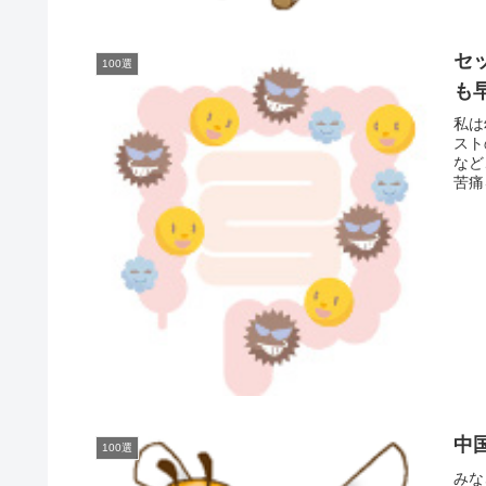
セ
100選
も
私は
スト
など
苦痛
中
100選
みな