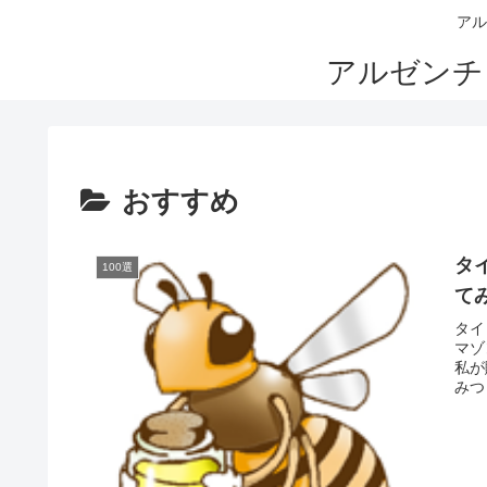
アル
アルゼンチ
おすすめ
タ
100選
て
タイ
マゾ
私が
みつ